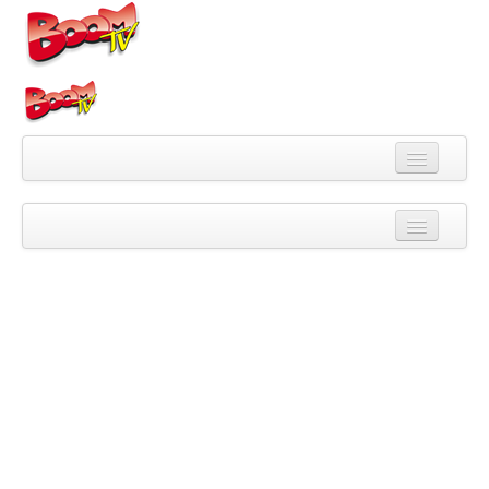
Videa
Kategorie
Pořady
Skupiny
Playlisty
Kanály