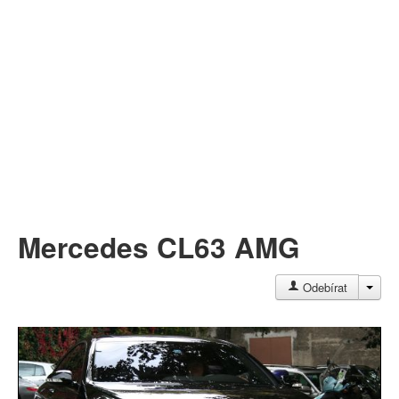
Můj profil
Nahrát video
Aktuality
Mercedes CL63 AMG
JAC
Odebírat