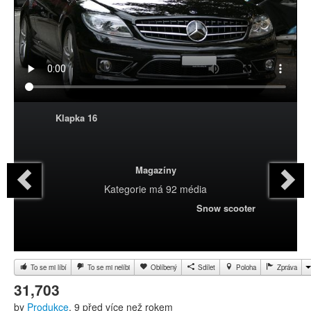
Klapka 16
Magazíny
Kategorie
má 92 média
Snow scooter
To se mi líbí
To se mi nelíbi
Oblíbený
Sdílet
Poloha
Zpráva
31,703
by
Produkce
, 9 před více než rokem