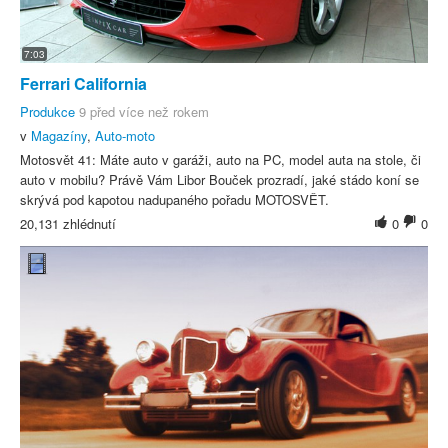
7:03
Ferrari California
Produkce
9 před více než rokem
v
Magazíny
,
Auto-moto
Motosvět 41: Máte auto v garáži, auto na PC, model auta na stole, či
auto v mobilu? Právě Vám Libor Bouček prozradí, jaké stádo koní se
skrývá pod kapotou nadupaného pořadu MOTOSVĚT.
20,131 zhlédnutí
0
0