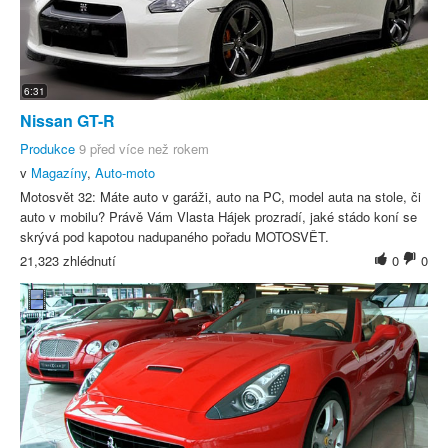
6:31
Nissan GT-R
Produkce
9 před více než rokem
v
Magazíny
,
Auto-moto
Motosvět 32: Máte auto v garáži, auto na PC, model auta na stole, či
auto v mobilu? Právě Vám Vlasta Hájek prozradí, jaké stádo koní se
skrývá pod kapotou nadupaného pořadu MOTOSVĚT.
21,323 zhlédnutí
0
0