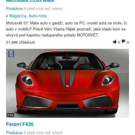
Produkce
9 před více než rokem
v
Magazíny
,
Auto-moto
Motosvět 07: Máte auto v garáži, auto na PC, model auta na stole, či
auto v mobilu? Právě Vám Vlasta Hájek prozradí, jaké stádo koní se
skrývá pod kapotou nadupaného pořadu MOTOSVĚT.
31,696 zhlédnutí
0
0
7:01
Ferarri F430
Produkce
9 před více než rokem