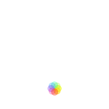
tv
BooM