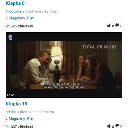
Klapka 01
Produkce
9 před více než rokem
v
Magazíny
,
Film
21,525 zhlédnutí
0
0
28:00
Klapka 18
admin
9 před více než rokem
v
Magazíny
,
Film
21,037 zhlédnutí
0
0