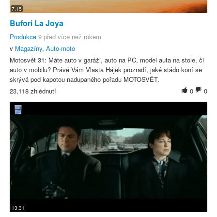
7:15
Bufori La Joya
Produkce
9 před více než rokem
v
Magazíny
,
Auto-moto
Motosvět 31: Máte auto v garáži, auto na PC, model auta na stole, či
auto v mobilu? Právě Vám Vlasta Hájek prozradí, jaké stádo koní se
skrývá pod kapotou nadupaného pořadu MOTOSVĚT.
23,118 zhlédnutí
0
0
13:31