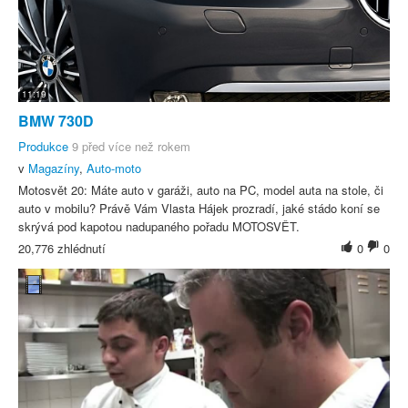
11:19
BMW 730D
Produkce
9 před více než rokem
v
Magazíny
,
Auto-moto
Motosvět 20: Máte auto v garáži, auto na PC, model auta na stole, či
auto v mobilu? Právě Vám Vlasta Hájek prozradí, jaké stádo koní se
skrývá pod kapotou nadupaného pořadu MOTOSVĚT.
20,776 zhlédnutí
0
0