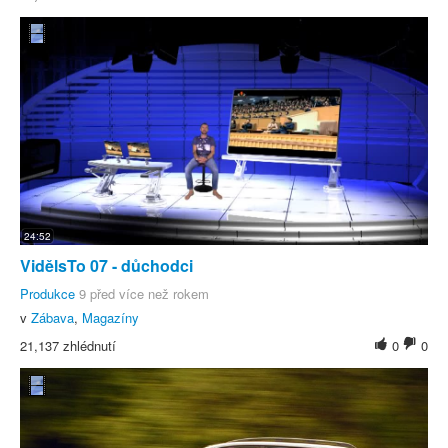
24:52
VidělsTo 07 - důchodci
Produkce
9 před více než rokem
v
Zábava
,
Magazíny
21,137 zhlédnutí
0
0