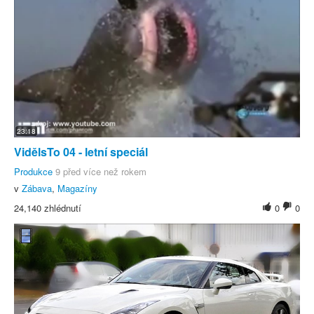
23:18
VidělsTo 04 - letní speciál
Produkce
9 před více než rokem
v
Zábava
,
Magazíny
24,140 zhlédnutí
0
0