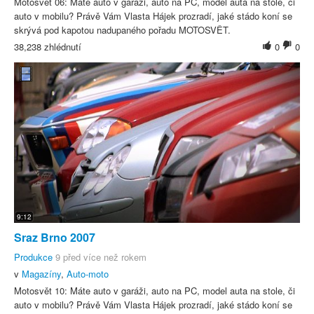
Motosvět 06: Máte auto v garáži, auto na PC, model auta na stole, či
auto v mobilu? Právě Vám Vlasta Hájek prozradí, jaké stádo koní se
skrývá pod kapotou nadupaného pořadu MOTOSVĚT.
38,238 zhlédnutí
0
0
9:12
Sraz Brno 2007
Produkce
9 před více než rokem
v
Magazíny
,
Auto-moto
Motosvět 10: Máte auto v garáži, auto na PC, model auta na stole, či
auto v mobilu? Právě Vám Vlasta Hájek prozradí, jaké stádo koní se