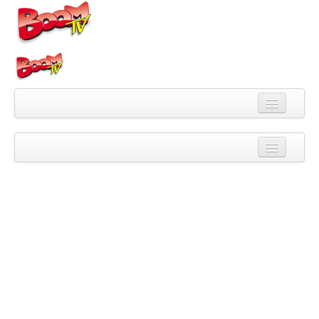
Videa
Kategorie
Pořady
Skupiny
Playlisty
Kanály