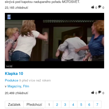
skrývá pod kapotou nadupaného pořadu MOTOSVĚT.
23,165 zhlédnutí
0
0
14:02
Klapka 10
Produkce
9 před více než rokem
v
Magazíny
,
Film
20,469 zhlédnutí
0
0
Začátek
Předchozí
1
2
3
4
5
6
7