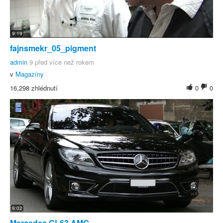
9:19
fajnsmekr_05_pigment
admin
9 před více než rokem
v
Magazíny
16,298 zhlédnutí
0
0
9:02
Mercedes CL63 AMG