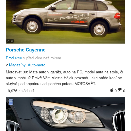
7:56
Porsche Cayenne
Produkce
9 před více než rokem
v
Magazíny
,
Auto-moto
Motosvět 30: Máte auto v garáži, auto na PC, model auta na stole, či
auto v mobilu? Právě Vám Vlasta Hájek prozradí, jaké stádo koní se
skrývá pod kapotou nadupaného pořadu MOTOSVĚT.
19,976 zhlédnutí
0
0