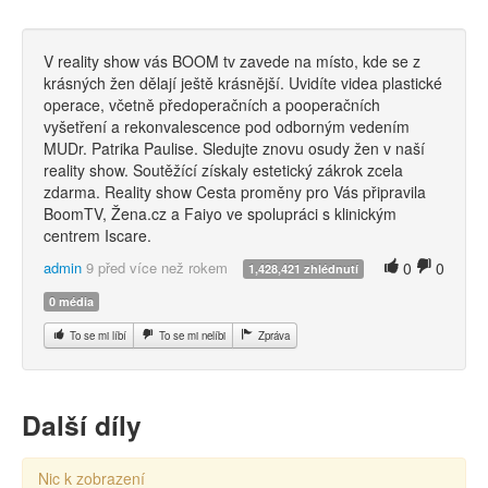
V reality show vás BOOM tv zavede na místo, kde se z
krásných žen dělají ještě krásnější. Uvidíte videa plastické
operace, včetně předoperačních a pooperačních
vyšetření a rekonvalescence pod odborným vedením
MUDr. Patrika Paulise. Sledujte znovu osudy žen v naší
reality show. Soutěžící získaly estetický zákrok zcela
zdarma. Reality show Cesta proměny pro Vás připravila
BoomTV, Žena.cz a Faiyo ve spolupráci s klinickým
centrem Iscare.
admin
9 před více než rokem
0
0
1,428,421 zhlédnutí
0 média
To se mi líbí
To se mi nelíbi
Zpráva
Další díly
Nic k zobrazení