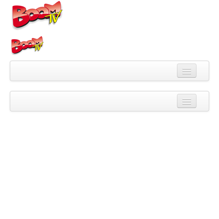
Videa
Kategorie
Pořady
Skupiny
Playlisty
Kanály