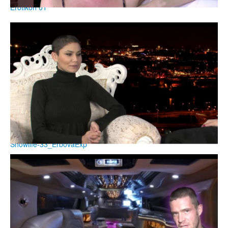
Erotikon 01
Showlife-33_ErbovaExp