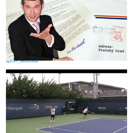
aph31_skodovka