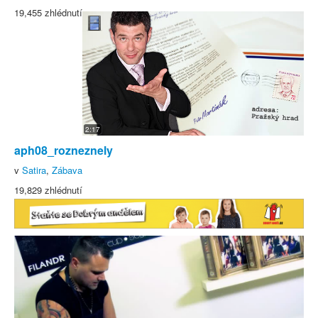
19,455 zhlédnutí
2:17
aph08_rozneznely
v
Satira
,
Zábava
19,829 zhlédnutí