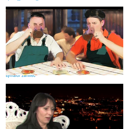
symafor žárlivec