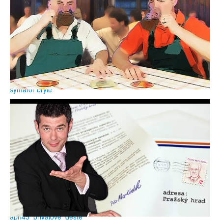
symafor brýle
aph45_privalove_deste