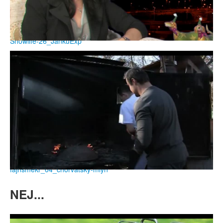
Showlife-26_JankuExp
fajnsmekr_04_chorvatsky-mlyn
NEJ...