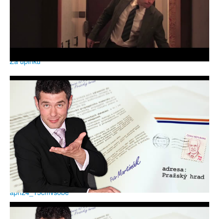
Za úplňku
aph24_15cmvsobe