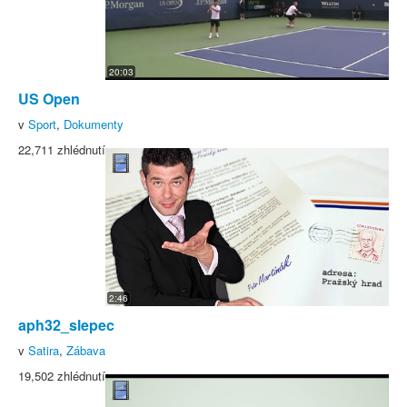
20:03
US Open
v
Sport
,
Dokumenty
22,711 zhlédnutí
2:46
aph32_slepec
v
Satira
,
Zábava
19,502 zhlédnutí