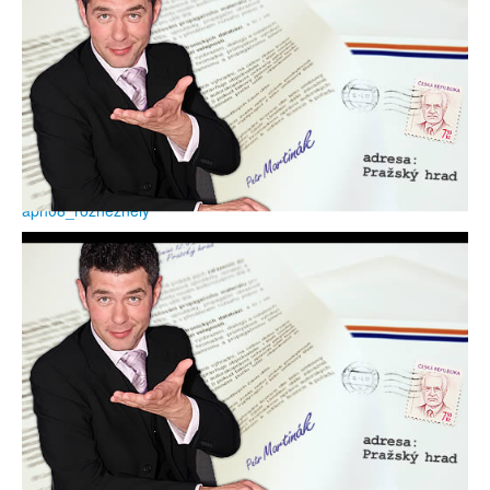
aph08_rozneznely