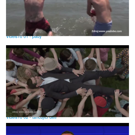
VidělsTo 01 - pády
VidělsTo 02 - tancující děti