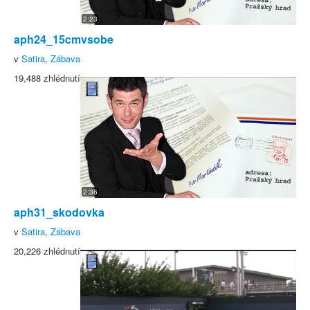
2:23
aph24_15cmvsobe
v
Satira
,
Zábava
19,488 zhlédnutí
2:36
aph31_skodovka
v
Satira
,
Zábava
20,226 zhlédnutí