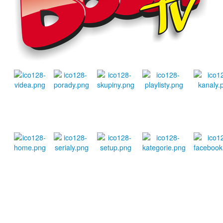
Video
Pořady
Skupiny
Playlist
Kanály
BooMtv
Seriály
Profil
Téma
fb