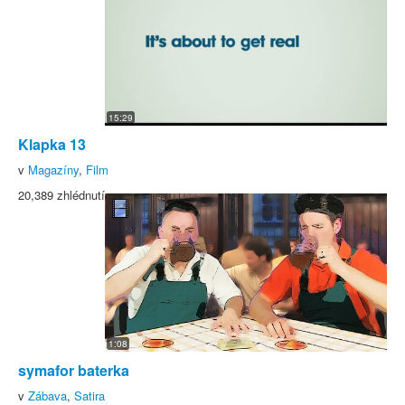
15:29
Klapka 13
v
Magazíny
,
Film
20,389 zhlédnutí
1:08
symafor baterka
v
Zábava
,
Satira