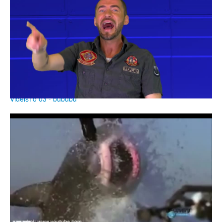
VidělsTo 03 - bububu