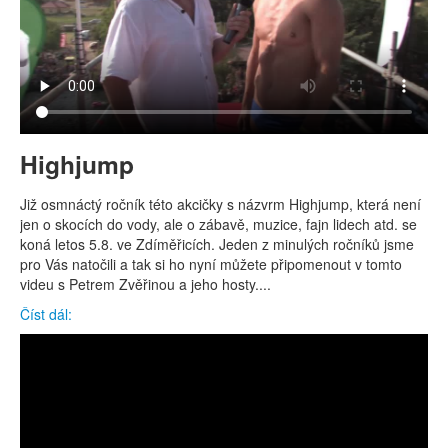
Highjump
Již osmnáctý ročník této akcičky s názvrm Highjump, která není
jen o skocích do vody, ale o zábavě, muzice, fajn lidech atd. se
koná letos 5.8. ve Zdíměřicích. Jeden z minulých ročníků jsme
pro Vás natočili a tak si ho nyní můžete připomenout v tomto
videu s Petrem Zvěřinou a jeho hosty....
Číst dál: