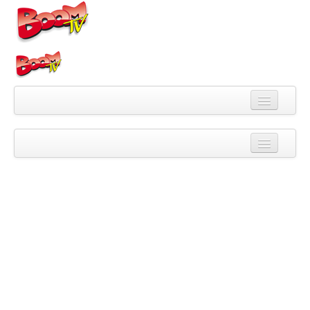
Videa
Kategorie
Pořady
Skupiny
Playlisty
Kanály