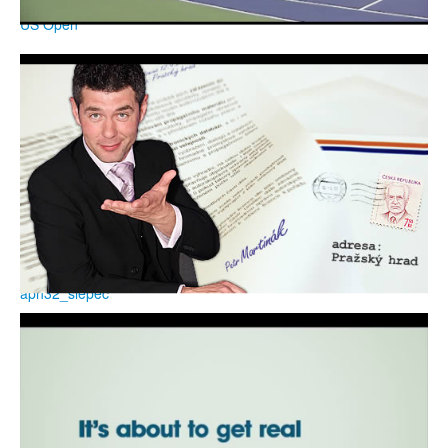
US Open
aph32_slepec