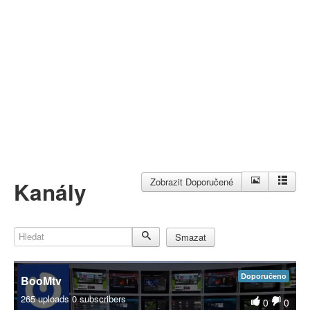
Můj profil
Nahrát video
Aktuality
Zobrazit Doporučené
Kanály
Hledat
Smazat
Doporučeno
BooMtv
265 uploads
0 subscribers
0
0