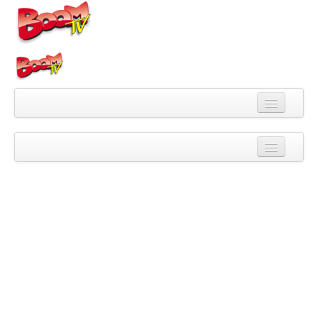
Videa
Kategorie
Pořady
Skupiny
Playlisty
Kanály