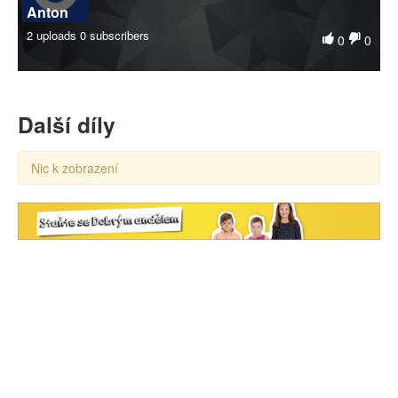
Anton
2 uploads
0 subscribers
0
0
Další díly
Nic k zobrazení