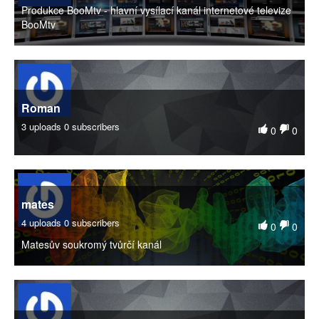
Produkce BooMtv - hlavní vysílací kanál internetové televize
BooMtv
Roman
3 uploads
0 subscribers
0
0
mates
4 uploads
0 subscribers
0
0
Matesův soukromý tvůrčí kanál