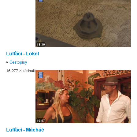
18:36
Lufťáci - Loket
v
Cestopisy
16,277 zhlédnutí
16:57
Lufťáci - Mácháč