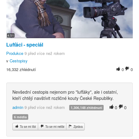
4:51
Lufťáci - speciál
Produkce
9 před více než rokem
v
Cestopisy
16,332 zhlédnutí
0
0
Nevšední cestopis nejenom pro "lufťáky", ale i ostatní,
kteří chtějí navštívit rozličné kouty České Republiky.
admin
9 před více než rokem
0
0
1,306,148 zhlédnutí
6 média
To se mi líbí
To se mi nelíbi
Zpráva