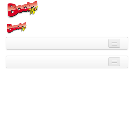
Videa
Kategorie
Pořady
Skupiny
Playlisty
Kanály