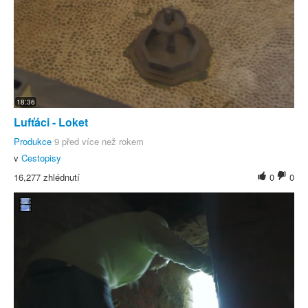
18:36
Lufťáci - Loket
Produkce
9 před více než rokem
v
Cestopisy
16,277 zhlédnutí
0
0