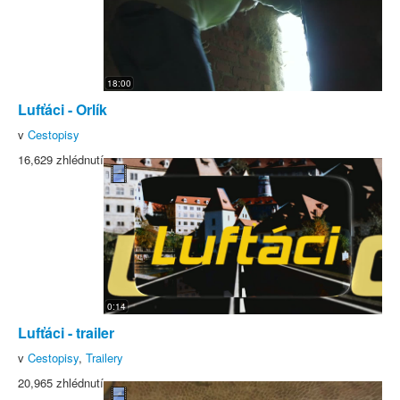
18:00
Lufťáci - Orlík
v
Cestopisy
16,629 zhlédnutí
0:14
Lufťáci - trailer
v
Cestopisy
,
Trailery
20,965 zhlédnutí