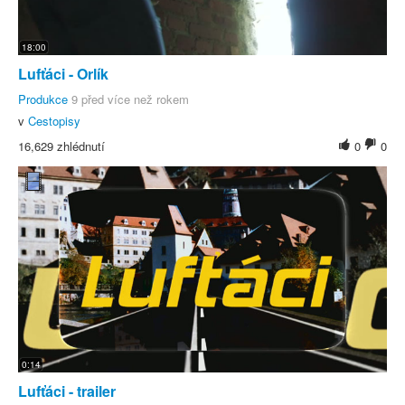
18:00
Lufťáci - Orlík
Produkce
9 před více než rokem
v
Cestopisy
16,629 zhlédnutí
0
0
0:14
Lufťáci - trailer