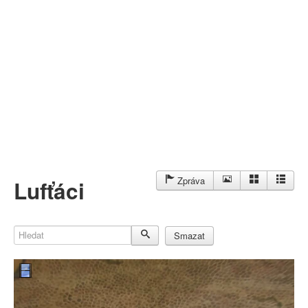
Můj profil
Nahrát video
Aktuality
Zpráva
Lufťáci
Hledat
Smazat