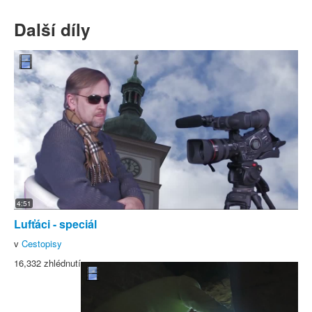
Další díly
4:51
Lufťáci - speciál
v
Cestopisy
16,332 zhlédnutí