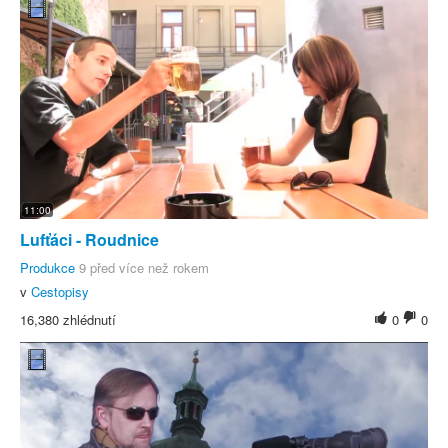
11:00
Lufťáci - Roudnice
Produkce
9 před více než rokem
v
Cestopisy
16,380 zhlédnutí
0
0