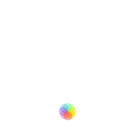
tv
BooM