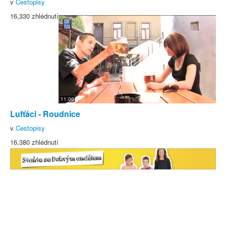
v
Cestopisy
16,330 zhlédnutí
11:00
Lufťáci - Roudnice
v
Cestopisy
16,380 zhlédnutí