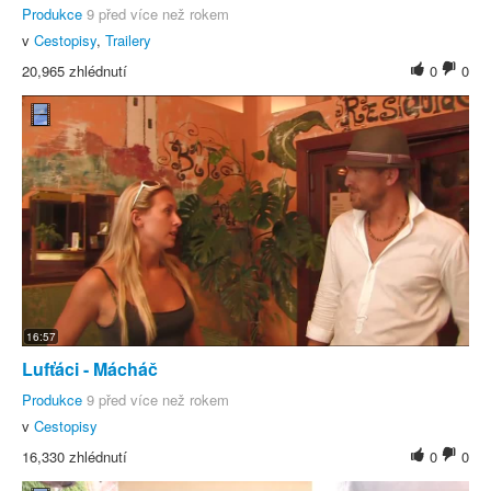
Produkce
9 před více než rokem
v
Cestopisy
,
Trailery
20,965 zhlédnutí
0
0
16:57
Lufťáci - Mácháč
Produkce
9 před více než rokem
v
Cestopisy
16,330 zhlédnutí
0
0