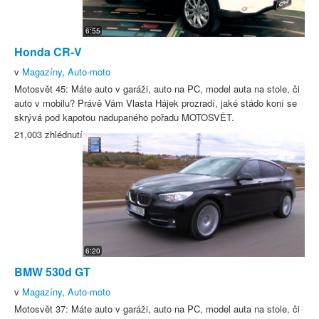
6:55
Honda CR-V
v
Magazíny
,
Auto-moto
Motosvět 45: Máte auto v garáži, auto na PC, model auta na stole, či
auto v mobilu? Právě Vám Vlasta Hájek prozradí, jaké stádo koní se
skrývá pod kapotou nadupaného pořadu MOTOSVĚT.
21,003 zhlédnutí
6:20
BMW 530d GT
v
Magazíny
,
Auto-moto
Motosvět 37: Máte auto v garáži, auto na PC, model auta na stole, či