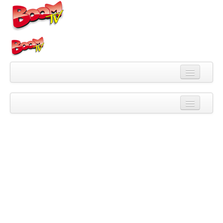
Videa
Kategorie
Pořady
Skupiny
Playlisty
Kanály