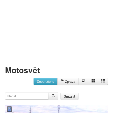
Můj profil
Nahrát video
Aktuality
Motosvět
Doporučeno
Zpráva
Hledat
Smazat