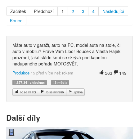
Začátek
Předchozí
1
2
3
4
Následující
Konec
Máte auto v garáži, auto na PC, model auta na stole, či
auto v mobilu? Právě Vám Libor Bouček a Vlasta Hájek
prozradí, jaké stádo koní se skrývá pod kapotou
nadupaného pořadu MOTOSVĚT.
Produkce
15 před více než rokem
563
149
1,877,341 zhlédnutí
46 média
To se mi líbí
To se mi nelíbi
Zpráva
Další díly