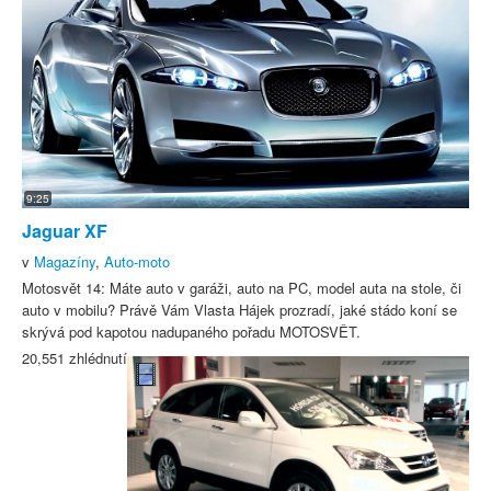
9:25
Jaguar XF
v
Magazíny
,
Auto-moto
Motosvět 14: Máte auto v garáži, auto na PC, model auta na stole, či
auto v mobilu? Právě Vám Vlasta Hájek prozradí, jaké stádo koní se
skrývá pod kapotou nadupaného pořadu MOTOSVĚT.
20,551 zhlédnutí