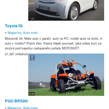
7:22
Toyota IQ
v
Magazíny
,
Auto-moto
Motosvět 34: Máte auto v garáži, auto na PC, model auta na stole, či
auto v mobilu? Právě Vám Vlasta Hájek prozradí, jaké stádo koní se
skrývá pod kapotou nadupaného pořadu MOTOSVĚT.
21,397 zhlédnutí
6:30
PGO BR500i
v
Magazíny
,
Auto-moto