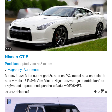
6:31
Nissan GT-R
Produkce
9 před více než rokem
v
Magazíny
,
Auto-moto
Motosvět 32: Máte auto v garáži, auto na PC, model auta na stole, či
auto v mobilu? Právě Vám Vlasta Hájek prozradí, jaké stádo koní se
skrývá pod kapotou nadupaného pořadu MOTOSVĚT.
21,340 zhlédnutí
0
0