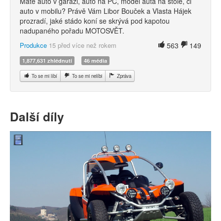
Máte auto v garáži, auto na PC, model auta na stole, či
auto v mobilu? Právě Vám Libor Bouček a Vlasta Hájek
prozradí, jaké stádo koní se skrývá pod kapotou
nadupaného pořadu MOTOSVĚT.
Produkce
15 před více než rokem
563
149
1,877,631 zhlédnutí
46 média
To se mi líbí
To se mi nelíbi
Zpráva
Další díly