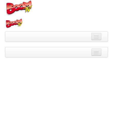
Videa
Kategorie
Pořady
Skupiny
Playlisty
Kanály