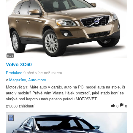
8:26
Volvo XC60
Produkce
9 před více než rokem
v
Magazíny
,
Auto-moto
Motosvět 21: Máte auto v garáži, auto na PC, model auta na stole, či
auto v mobilu? Právě Vám Vlasta Hájek prozradí, jaké stádo koní se
skrývá pod kapotou nadupaného pořadu MOTOSVĚT.
21,050 zhlédnutí
0
0