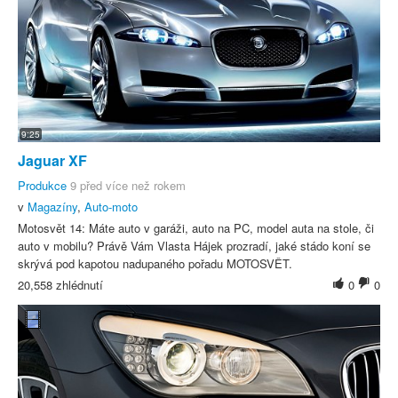
9:25
Jaguar XF
Produkce
9 před více než rokem
v
Magazíny
,
Auto-moto
Motosvět 14: Máte auto v garáži, auto na PC, model auta na stole, či
auto v mobilu? Právě Vám Vlasta Hájek prozradí, jaké stádo koní se
skrývá pod kapotou nadupaného pořadu MOTOSVĚT.
20,558 zhlédnutí
0
0