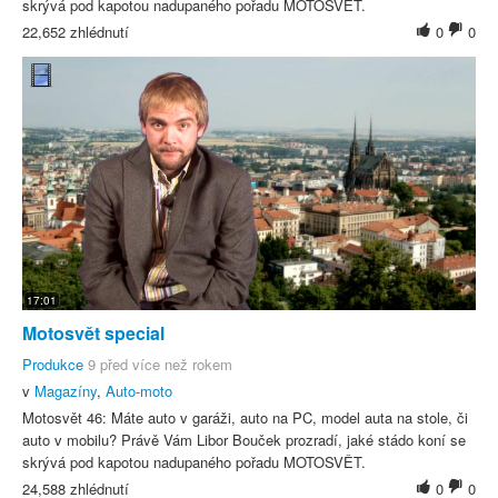
skrývá pod kapotou nadupaného pořadu MOTOSVĚT.
22,652 zhlédnutí
0
0
17:01
Motosvět special
Produkce
9 před více než rokem
v
Magazíny
,
Auto-moto
Motosvět 46: Máte auto v garáži, auto na PC, model auta na stole, či
auto v mobilu? Právě Vám Libor Bouček prozradí, jaké stádo koní se
skrývá pod kapotou nadupaného pořadu MOTOSVĚT.
24,588 zhlédnutí
0
0