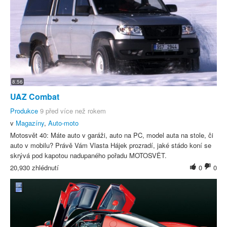
8:56
UAZ Combat
Produkce
9 před více než rokem
v
Magazíny
,
Auto-moto
Motosvět 40: Máte auto v garáži, auto na PC, model auta na stole, či
auto v mobilu? Právě Vám Vlasta Hájek prozradí, jaké stádo koní se
skrývá pod kapotou nadupaného pořadu MOTOSVĚT.
20,930 zhlédnutí
0
0