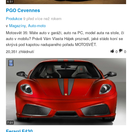
6:51
PGO Cevennes
Produkce
9 před více než rokem
v
Magazíny
,
Auto-moto
Motosvět 35: Máte auto v garáži, auto na PC, model auta na stole, či
auto v mobilu? Právě Vám Vlasta Hájek prozradí, jaké stádo koní se
skrývá pod kapotou nadupaného pořadu MOTOSVĚT.
20,351 zhlédnutí
0
0
7:01
Ferarri F430