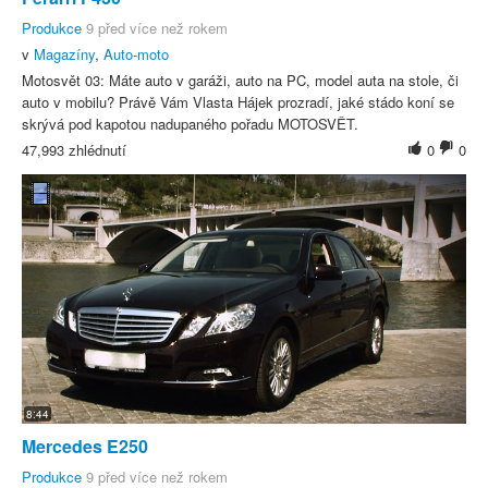
Produkce
9 před více než rokem
v
Magazíny
,
Auto-moto
Motosvět 03: Máte auto v garáži, auto na PC, model auta na stole, či
auto v mobilu? Právě Vám Vlasta Hájek prozradí, jaké stádo koní se
skrývá pod kapotou nadupaného pořadu MOTOSVĚT.
47,993 zhlédnutí
0
0
8:44
Mercedes E250
Produkce
9 před více než rokem