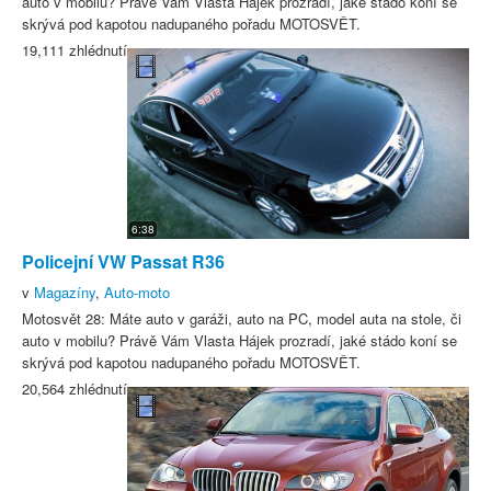
auto v mobilu? Právě Vám Vlasta Hájek prozradí, jaké stádo koní se
skrývá pod kapotou nadupaného pořadu MOTOSVĚT.
19,111 zhlédnutí
6:38
Policejní VW Passat R36
v
Magazíny
,
Auto-moto
Motosvět 28: Máte auto v garáži, auto na PC, model auta na stole, či
auto v mobilu? Právě Vám Vlasta Hájek prozradí, jaké stádo koní se
skrývá pod kapotou nadupaného pořadu MOTOSVĚT.
20,564 zhlédnutí