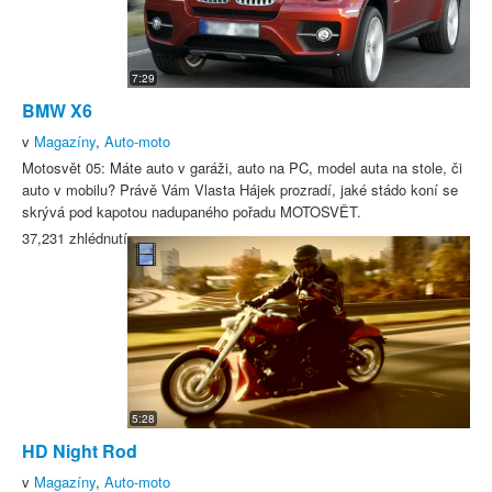
7:29
BMW X6
v
Magazíny
,
Auto-moto
Motosvět 05: Máte auto v garáži, auto na PC, model auta na stole, či
auto v mobilu? Právě Vám Vlasta Hájek prozradí, jaké stádo koní se
skrývá pod kapotou nadupaného pořadu MOTOSVĚT.
37,231 zhlédnutí
5:28
HD Night Rod
v
Magazíny
,
Auto-moto