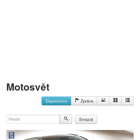
Můj profil
Nahrát video
Aktuality
Motosvět
Doporučeno
Zpráva
Hledat
Smazat