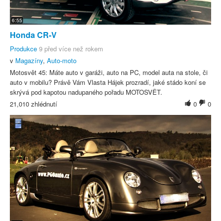
6:55
Honda CR-V
Produkce
9 před více než rokem
v
Magazíny
,
Auto-moto
Motosvět 45: Máte auto v garáži, auto na PC, model auta na stole, či
auto v mobilu? Právě Vám Vlasta Hájek prozradí, jaké stádo koní se
skrývá pod kapotou nadupaného pořadu MOTOSVĚT.
21,010 zhlédnutí
0
0