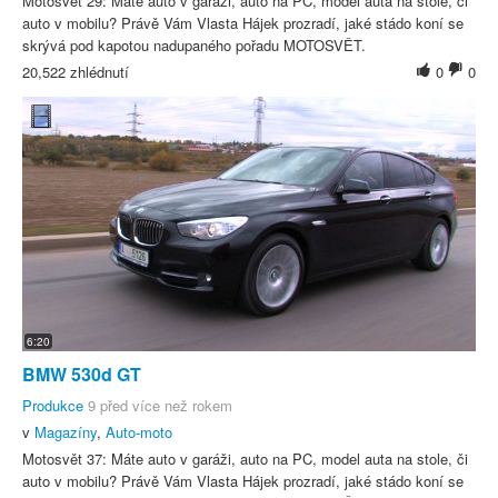
Motosvět 29: Máte auto v garáži, auto na PC, model auta na stole, či
auto v mobilu? Právě Vám Vlasta Hájek prozradí, jaké stádo koní se
skrývá pod kapotou nadupaného pořadu MOTOSVĚT.
20,522 zhlédnutí
0
0
6:20
BMW 530d GT
Produkce
9 před více než rokem
v
Magazíny
,
Auto-moto
Motosvět 37: Máte auto v garáži, auto na PC, model auta na stole, či
auto v mobilu? Právě Vám Vlasta Hájek prozradí, jaké stádo koní se