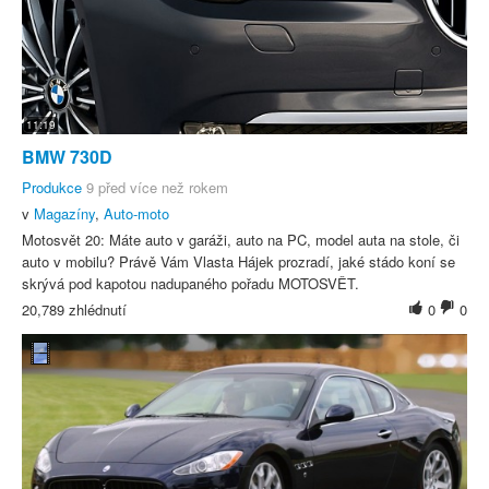
11:19
BMW 730D
Produkce
9 před více než rokem
v
Magazíny
,
Auto-moto
Motosvět 20: Máte auto v garáži, auto na PC, model auta na stole, či
auto v mobilu? Právě Vám Vlasta Hájek prozradí, jaké stádo koní se
skrývá pod kapotou nadupaného pořadu MOTOSVĚT.
20,789 zhlédnutí
0
0