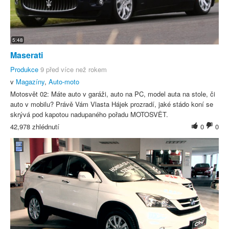
5:48
Maserati
Produkce
9 před více než rokem
v
Magazíny
,
Auto-moto
Motosvět 02: Máte auto v garáži, auto na PC, model auta na stole, či
auto v mobilu? Právě Vám Vlasta Hájek prozradí, jaké stádo koní se
skrývá pod kapotou nadupaného pořadu MOTOSVĚT.
42,978 zhlédnutí
0
0