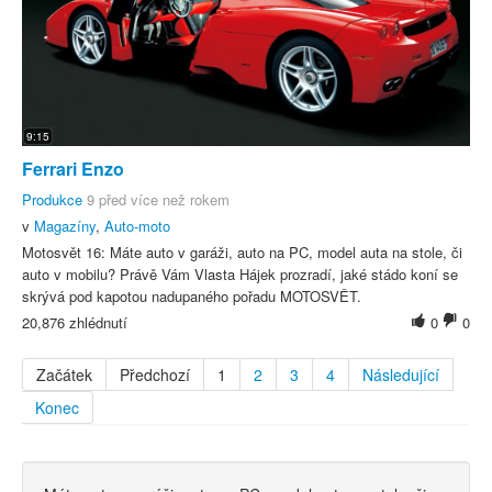
9:15
Ferrari Enzo
Produkce
9 před více než rokem
v
Magazíny
,
Auto-moto
Motosvět 16: Máte auto v garáži, auto na PC, model auta na stole, či
auto v mobilu? Právě Vám Vlasta Hájek prozradí, jaké stádo koní se
skrývá pod kapotou nadupaného pořadu MOTOSVĚT.
20,876 zhlédnutí
0
0
Začátek
Předchozí
1
2
3
4
Následující
Konec