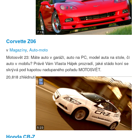
7:19
Corvette Z06
v
Magazíny
,
Auto-moto
Motosvět 23: Máte auto v garáži, auto na PC, model auta na stole, či
auto v mobilu? Právě Vám Vlasta Hájek prozradí, jaké stádo koní se
skrývá pod kapotou nadupaného pořadu MOTOSVĚT.
20,818 zhlédnutí
5:23
Honda CR-Z