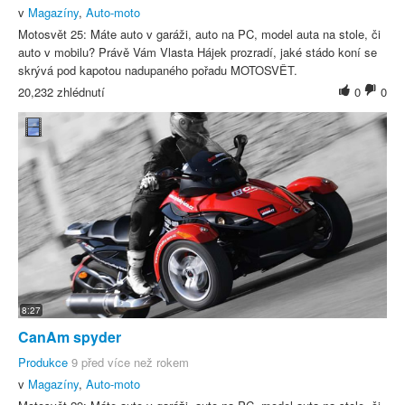
v
Magazíny
,
Auto-moto
Motosvět 25: Máte auto v garáži, auto na PC, model auta na stole, či
auto v mobilu? Právě Vám Vlasta Hájek prozradí, jaké stádo koní se
skrývá pod kapotou nadupaného pořadu MOTOSVĚT.
20,232 zhlédnutí
0
0
8:27
CanAm spyder
Produkce
9 před více než rokem
v
Magazíny
,
Auto-moto