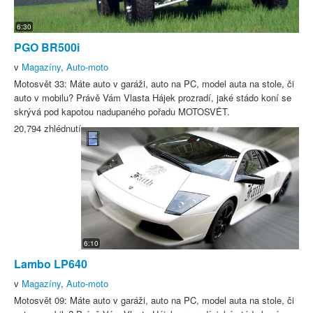
6:30
PGO BR500i
v
Magazíny
,
Auto-moto
Motosvět 33: Máte auto v garáži, auto na PC, model auta na stole, či
auto v mobilu? Právě Vám Vlasta Hájek prozradí, jaké stádo koní se
skrývá pod kapotou nadupaného pořadu MOTOSVĚT.
20,794 zhlédnutí
6:10
Lambo LP640
v
Magazíny
,
Auto-moto
Motosvět 09: Máte auto v garáži, auto na PC, model auta na stole, či