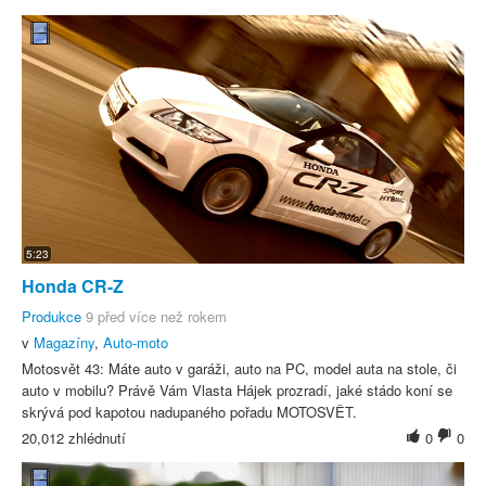
5:23
Honda CR-Z
Produkce
9 před více než rokem
v
Magazíny
,
Auto-moto
Motosvět 43: Máte auto v garáži, auto na PC, model auta na stole, či
auto v mobilu? Právě Vám Vlasta Hájek prozradí, jaké stádo koní se
skrývá pod kapotou nadupaného pořadu MOTOSVĚT.
20,012 zhlédnutí
0
0