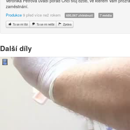
Veronika Petrová uvádí pořad Chci tvůj džob, ve kterém Vám prozra
zaměstnání.
Produkce
9 před více než rokem
695,067 zhlédnutí
7 média
To se mi líbí
To se mi nelíbi
Zpráva
Další díly