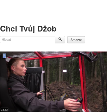
Chci Tvůj Džob
Hledat
Smazat
22:52