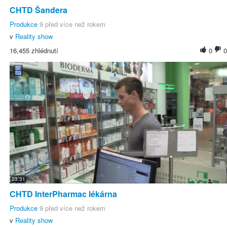
CHTD Šandera
Produkce
9 před více než rokem
v
Reality show
16,455 zhlédnutí
0
0
23:31
CHTD InterPharmac lékárna
Produkce
9 před více než rokem
v
Reality show