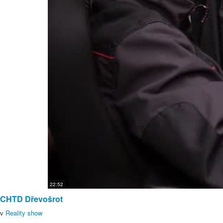
22:52
CHTD Dřevošrot
v
Reality show