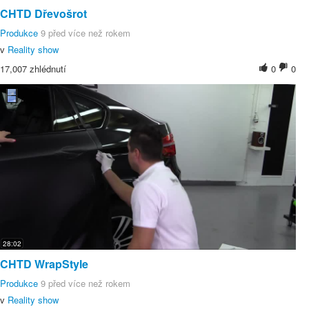
CHTD Dřevošrot
Produkce
9 před více než rokem
v
Reality show
17,007 zhlédnutí
0
0
28:02
CHTD WrapStyle
Produkce
9 před více než rokem
v
Reality show