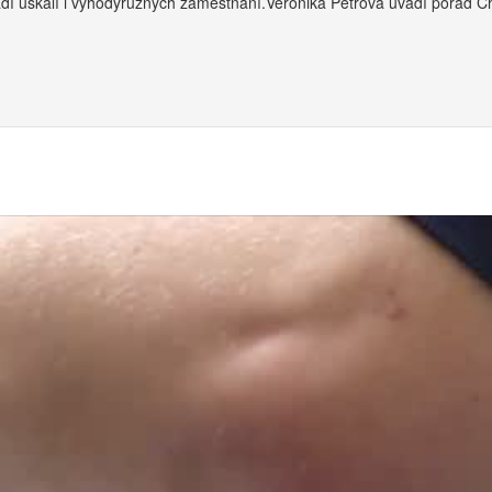
dí úskalí i výhodyrůzných zaměstnání.Veronika Petrová uvádí pořad Ch