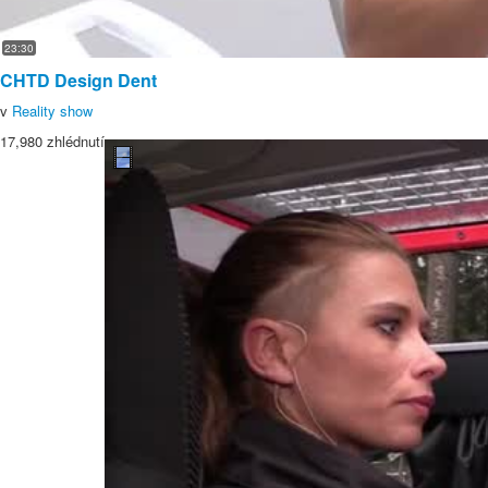
23:30
CHTD Design Dent
v
Reality show
17,980 zhlédnutí