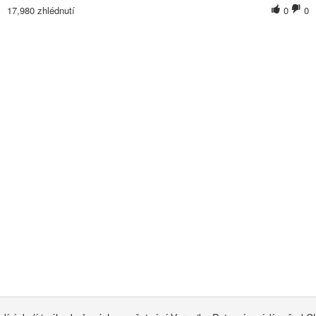
17,980 zhlédnutí
0
0