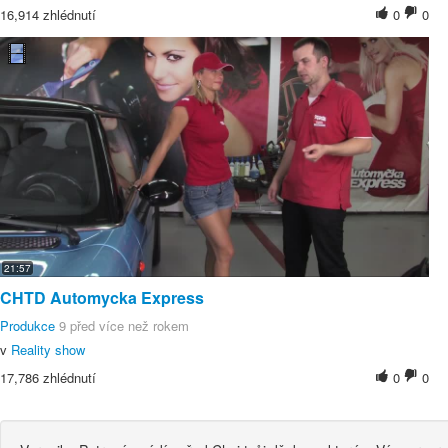
16,914 zhlédnutí
0
0
21:57
CHTD Automycka Express
Produkce
9 před více než rokem
v
Reality show
17,786 zhlédnutí
0
0