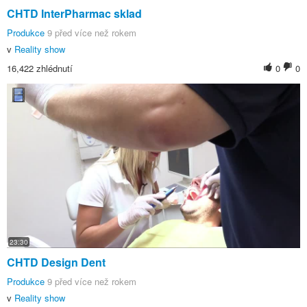
CHTD InterPharmac sklad
Produkce
9 před více než rokem
v
Reality show
16,422 zhlédnutí
0
0
23:30
CHTD Design Dent
Produkce
9 před více než rokem
v
Reality show