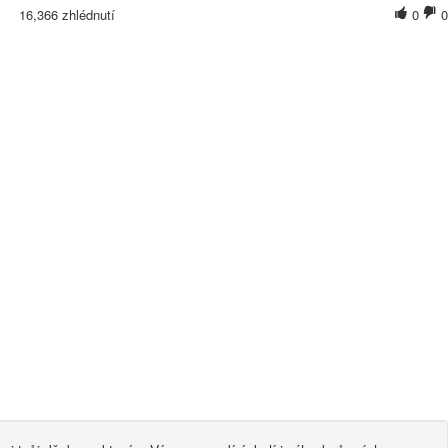
16,366 zhlédnutí
0
0