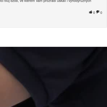
ci tvůj džob, ve kterém Vám prozradí úskalí i výhodyrůzných
0
0