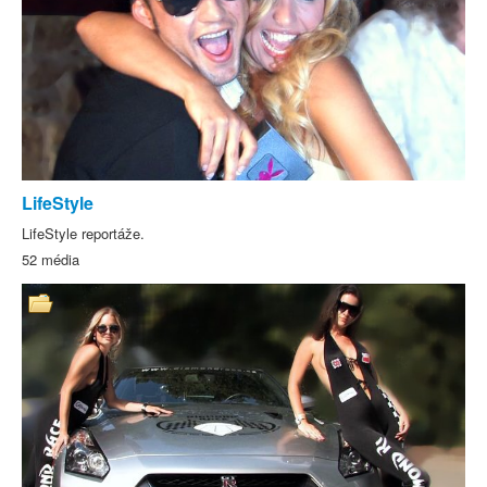
Reality
Satira
show
LifeStyle
LifeStyle reportáže.
52 média