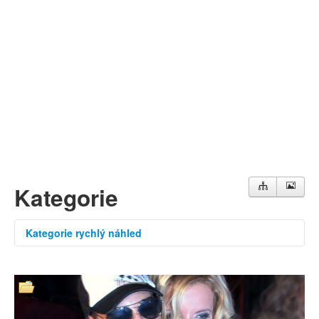
Můj profil
Nahrát video
Aktuality
Kategorie
Kategorie rychlý náhled
LifeStyle
Auto-moto
Xtreme
Fashion
Film
Divadlo
Hudba
Magazíny
Talkshow
Dokumenty
Zpravodajství
Zábava
Trailery
Krátké
Cestopisy
filmy
Sport