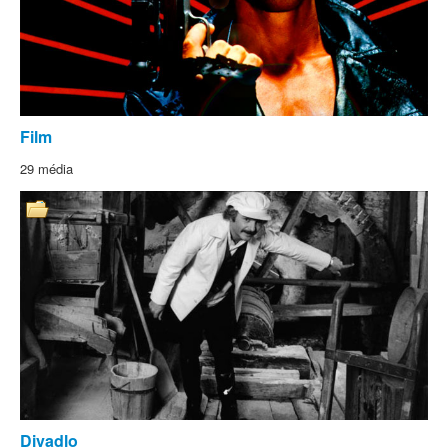
Film
29 média
Divadlo