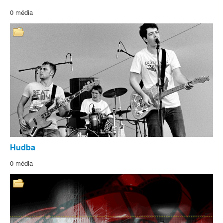
0 média
Hudba
0 média