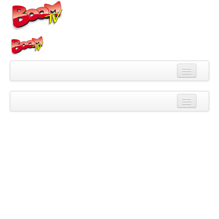
Videa
Kategorie
Pořady
Skupiny
Playlisty
Kanály