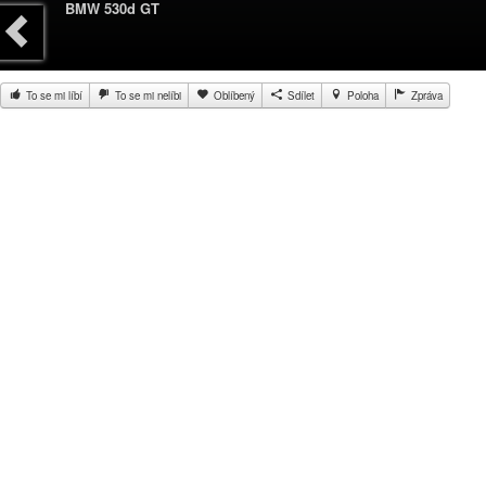
BMW 530d GT
To se mi líbí
To se mi nelíbi
Oblíbený
Sdílet
Poloha
Zpráva