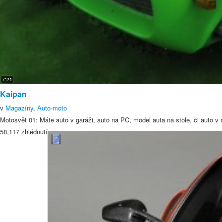
7:21
Kaipan
v
Magazíny
,
Auto-moto
Motosvět 01: Máte auto v garáži, auto na PC, model auta na stole, či auto
58,117 zhlédnutí