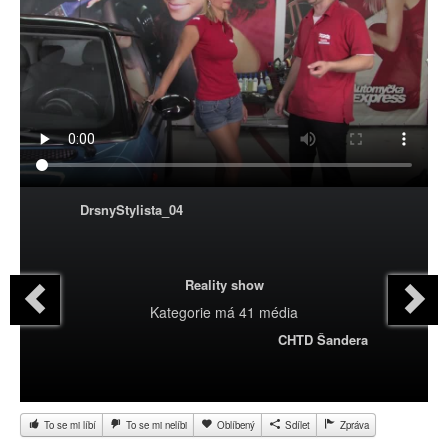
DrsnyStylista_04
Reality show
Kategorie
má 41 média
CHTD Šandera
To se mi líbí
To se mi nelíbi
Oblíbený
Sdílet
Zpráva