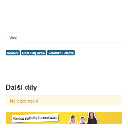
Více
BooMtv
Chci Tvůj Džob
Veronika Petrová
Další díly
Nic k zobrazení