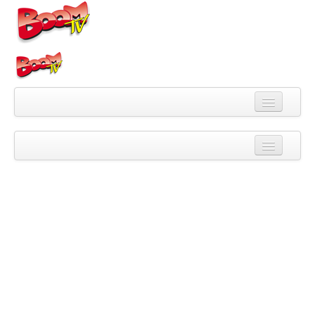
Videa
Kategorie
Pořady
Skupiny
Playlisty
Kanály