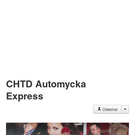
Můj profil
Nahrát video
Aktuality
CHTD Automycka
Express
JAC
Odebírat