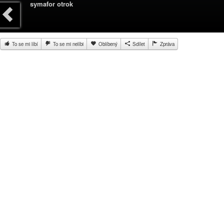
symafor otrok
To se mi líbí
To se mi nelíbi
Oblíbený
Sdílet
Zpráva