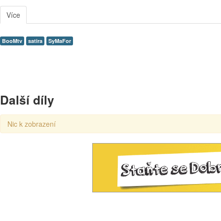
Více
BooMtv
satira
SyMaFor
Další díly
Nic k zobrazení
00:00