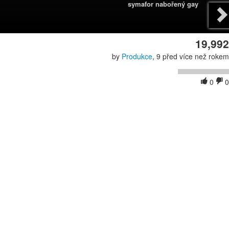
symafor nabořený gay
19,992
by
Produkce
, 9 před více než rokem
0
0