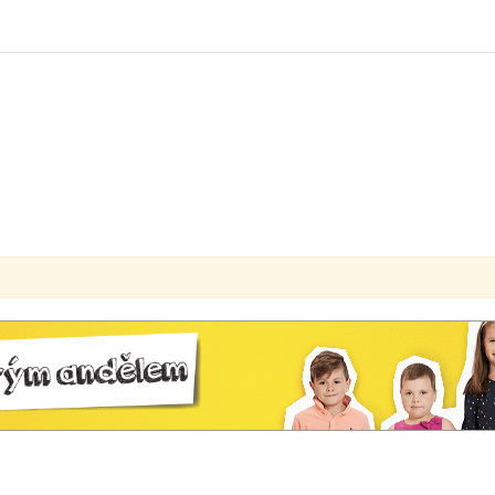
00:00
00:00
Use Up/Down Arrow keys to increase or decrease volume.