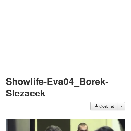
Můj profil
Nahrát video
Aktuality
Showlife-Eva04_Borek-
Slezacek
JAC
Odebírat