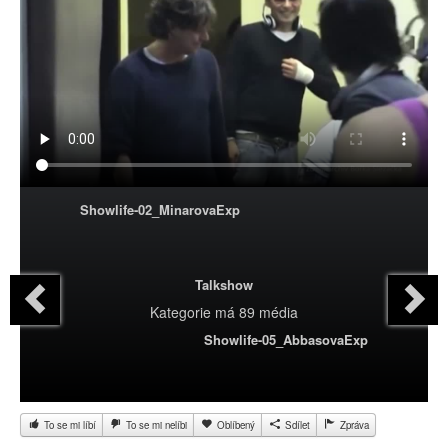
Showlife-02_MinarovaExp
Talkshow
Kategorie
má 89 média
Showlife-05_AbbasovaExp
To se mi líbí
To se mi nelíbi
Oblíbený
Sdílet
Zpráva