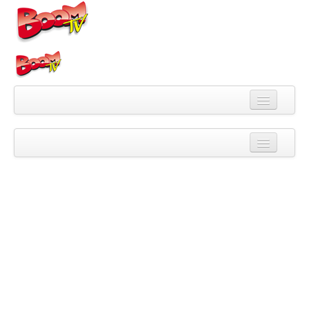
Videa
Kategorie
Pořady
Skupiny
Playlisty
Kanály