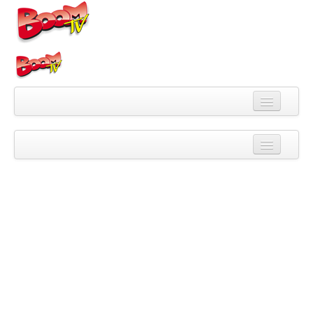
Videa
Kategorie
Pořady
Skupiny
Playlisty
Kanály