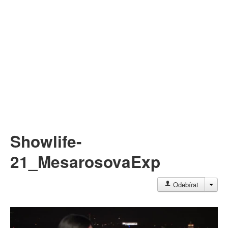
Můj profil
Nahrát video
Aktuality
Showlife-
21_MesarosovaExp
JAC
Odebírat