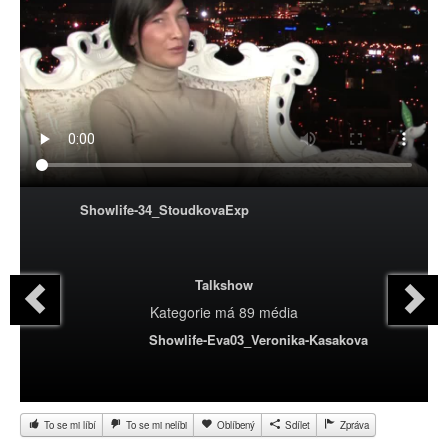
Showlife-34_StoudkovaExp
Talkshow
Kategorie
má 89 média
Showlife-Eva03_Veronika-Kasakova
To se mi líbí
To se mi nelíbi
Oblíbený
Sdílet
Zpráva