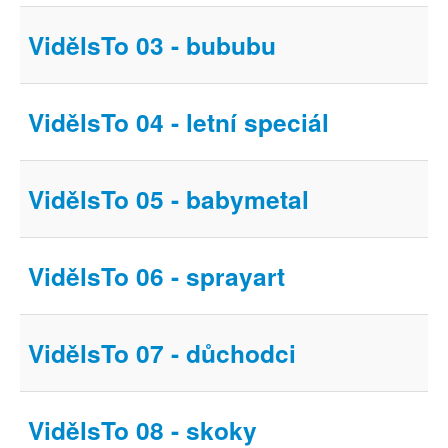
Můj profil
VidělsTo 03 - bububu
Nahrát video
Aktuality
VidělsTo 04 - letní speciál
VidělsTo 05 - babymetal
VidělsTo 06 - sprayart
VidělsTo 07 - důchodci
VidělsTo 08 - skoky