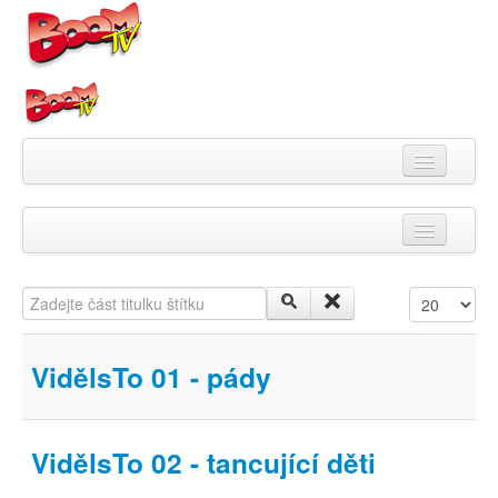
Videa
Zadejte část titulku štítku
Počet zobra
Kategorie
Pořady
VidělsTo 01 - pády
Skupiny
Playlisty
VidělsTo 02 - tancující děti
Kanály